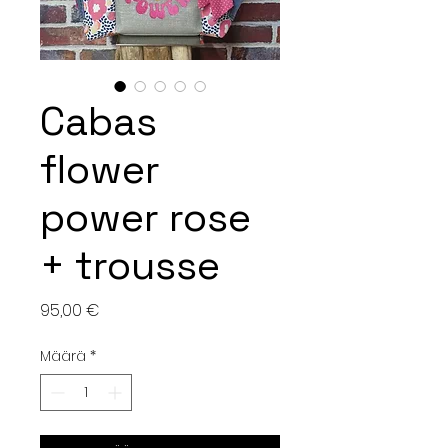
Cabas
flower
power rose
+ trousse
Hinta
95,00 €
Määrä
*