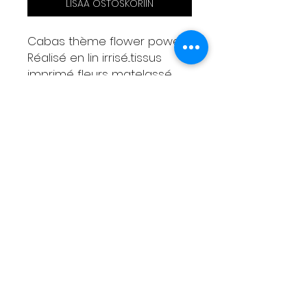
LISÄÄ OSTOSKORIIN
Cabas thème flower power
Réalisé en lin irrisé...tissus
imprimé fleurs matelassé
Grande trousse amovible
assortie
Mesures
Largeur haut 50cm
Largeur bas 30cm
Hauteur 23cm
Anses cuir 55 cm
Livraison
Moyens de paiement