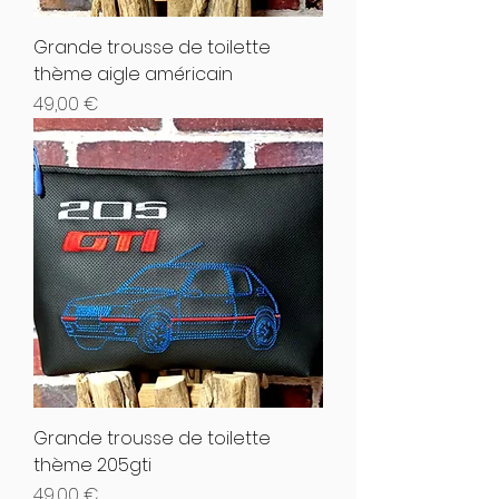
Grande trousse de toilette
thème aigle américain
Hinta
49,00 €
Grande trousse de toilette
thème 205gti
Hinta
49,00 €