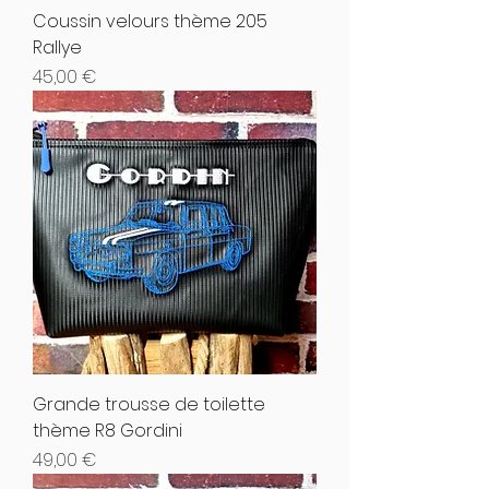
Coussin velours thème 205
Rallye
Hinta
45,00 €
Grande trousse de toilette
thème R8 Gordini
Hinta
49,00 €