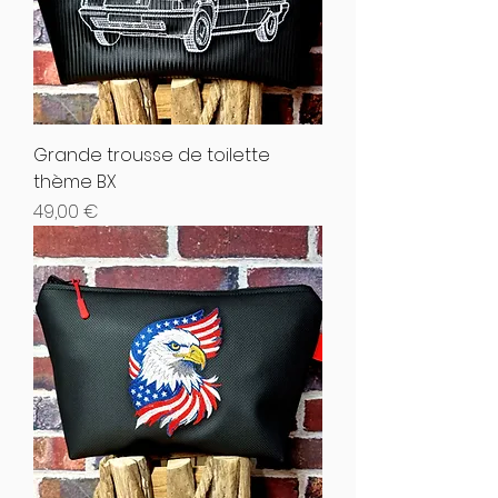
Grande trousse de toilette
thème BX
Hinta
49,00 €