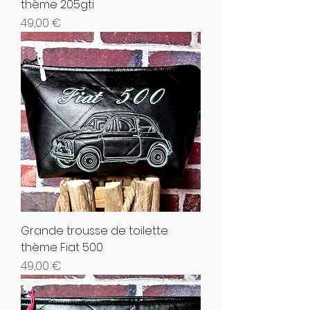
thème 205gti
Hinta
49,00 €
Grande trousse de toilette
thème Fiat 500
Hinta
49,00 €