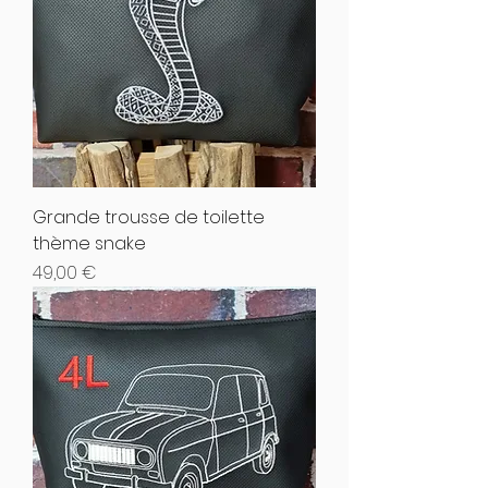
Grande trousse de toilette
thème snake
Hinta
49,00 €