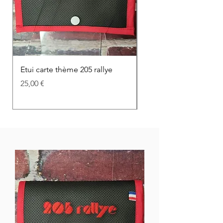
Etui carte thème 205 rallye
Coussin velours thèm
Rallye
Hinta
25,00 €
Hinta
45,00 €