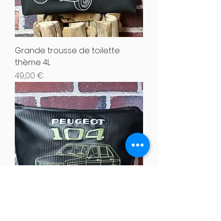
Grande trousse de toilette
thème 4L
Hinta
49,00 €