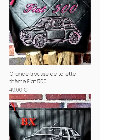
Grande trousse de toilette
thème Fiat 500
Hinta
49,00 €