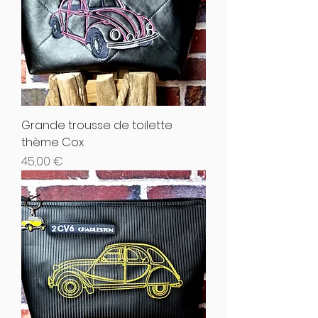
Grande trousse de toilette
thème Cox
Hinta
45,00 €