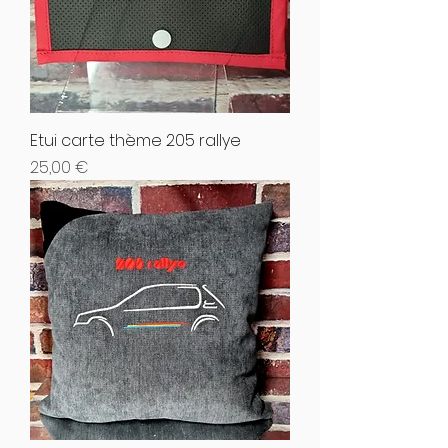
Etui carte thème 205 rallye
Hinta
25,00 €