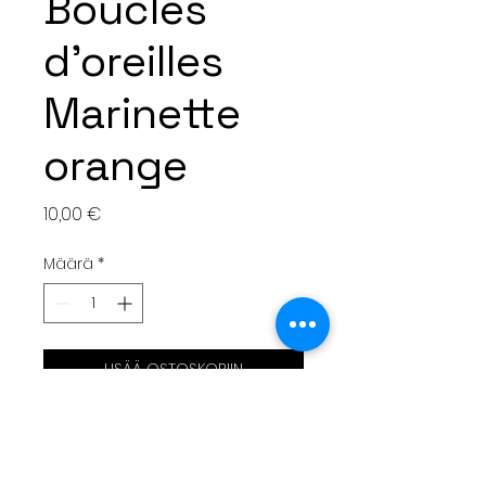
Boucles
d'oreilles
Marinette
orange
Hinta
10,00 €
Määrä
*
LISÄÄ OSTOSKORIIN
Boucles d'oreilles pendantes
Marinette orange