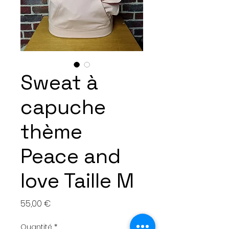
Sweat à
capuche
thème
Peace and
love Taille M
Prix
55,00 €
Quantité
*