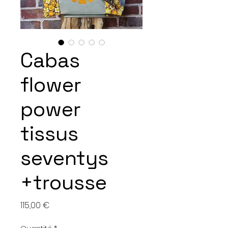
Cabas
flower
power
tissus
seventys
+trousse
Prix
115,00 €