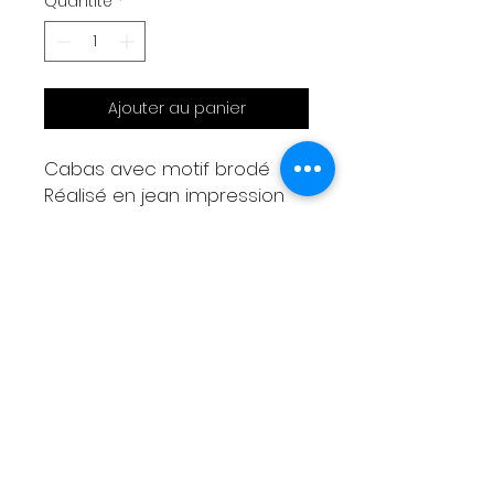
Quantité
*
Ajouter au panier
Cabas avec motif brodé
Réalisé en jean impression
seventys matelassé
Anses en cuir
Grande trousse amovible en
capote de 2CV orange
Mesures
Largeur haut 50cm
Largeur bas 30cm
Hauteur 23cm
Anses 55cm