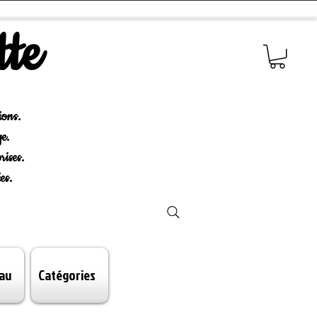
tte
ions.
e.
rises.
es.
au
Catégories