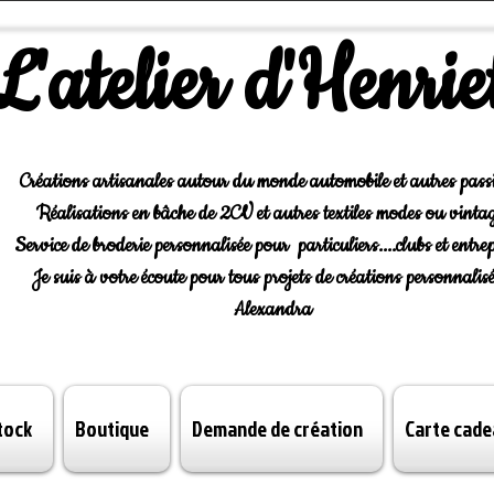
L'atelier d'Henrie
Créations artisanales autour du monde automobile et autres pass
Réalisations en bâche de 2CV et autres textiles modes ou vintag
Service de broderie personnalisée pour particuliers....clubs et entrep
Je suis à votre écoute pour tous projets de créations personnalisé
Alexandra
tock
Boutique
Demande de création
Carte cade