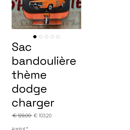
Sac
bandoulière
thème
dodge
charger
Normale
Verkoopprijs
 € 129,00 
€ 103,20
prijs
Aantal
*