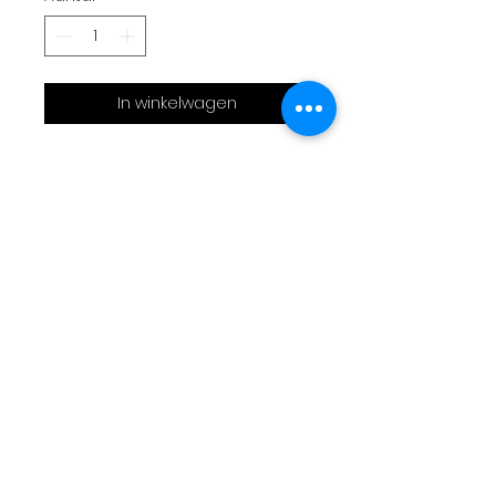
In winkelwagen
Sac bandoulière thème
dodge charger
30x25x8cm
Réalisation en capote de
2CV et sellerie automobile
noire perforé
3 poches
Bandoulière réglable