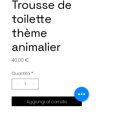
Trousse de
toilette
thème
animalier
Prezzo
40,00 €
Quantità
*
Aggiungi al carrello
Trousse de toilette thème
animalier