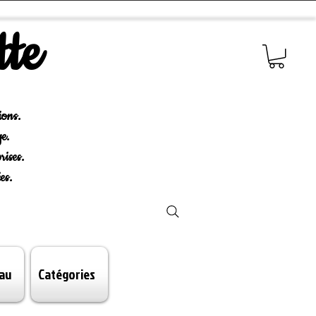
tte
ions.
e.
rises.
es.
au
Catégories