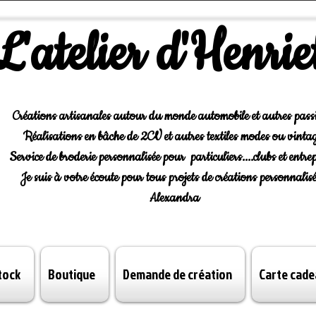
L'atelier d'Henrie
Créations artisanales autour du monde automobile et autres pass
Réalisations en bâche de 2CV et autres textiles modes ou vintag
Service de broderie personnalisée pour particuliers....clubs et entrep
Je suis à votre écoute pour tous projets de créations personnalisé
Alexandra
tock
Boutique
Demande de création
Carte cade