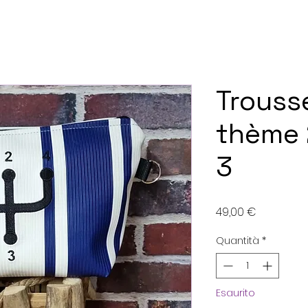
Trousse
thème 
3
Prezzo
49,00 €
Quantità
*
Esaurito