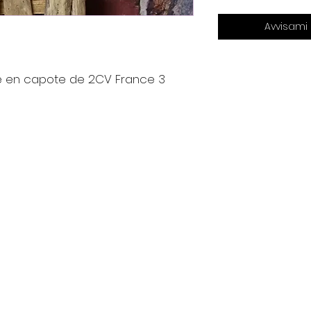
Avvisami
ée en capote de 2CV France 3
Contact
nt
Tél : 06 88 43 43 00
latelierdhenriette@gmail.com