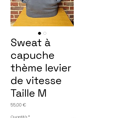
Sweat à
capuche
thème levier
de vitesse
Taille M
Prezzo
55,00 €
Quantità
*