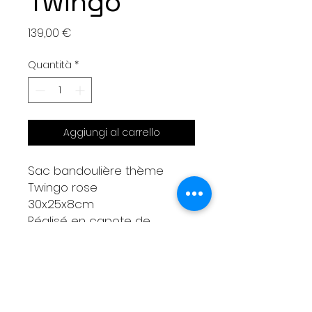
Twingo
Prezzo
139,00 €
Quantità
*
Aggiungi al carrello
Sac bandoulière thème
Twingo rose
30x25x8cm
Réalisé en capote de
2CV...sellerie de dyane et
simili cuir noir effet perforé
3 poches