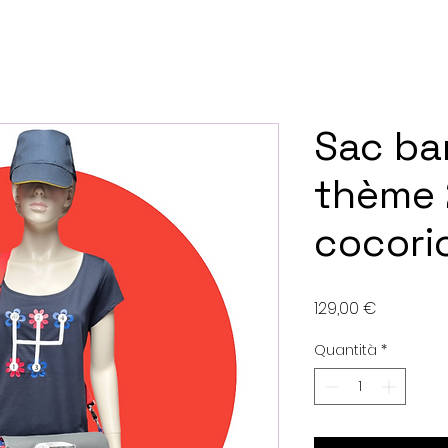
Sac ba
thème
cocori
Prezzo
129,00 €
Quantità
*