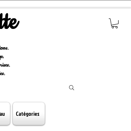
tte
ions.
e.
rises.
es.
au
Catégories