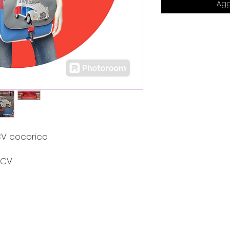
Agg
CV cocorico
2CV