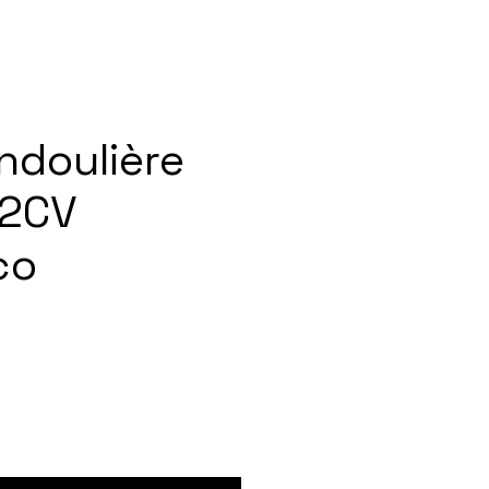
ndoulière
 2CV
co