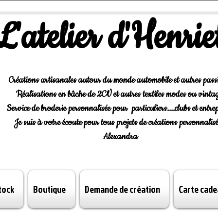
L'atelier d'Henrie
Créations artisanales autour du monde automobile et autres pass
Réalisations en bâche de 2CV et autres textiles modes ou vintag
Service de broderie personnalisée pour particuliers....clubs et entrep
Je suis à votre écoute pour tous projets de créations personnalisé
Alexandra
tock
Boutique
Demande de création
Carte cade