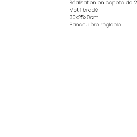
Réalisation en capote de 
Motif brodé
30x25x8cm
Bandoulière réglable
Livraison
Moyens de paieme