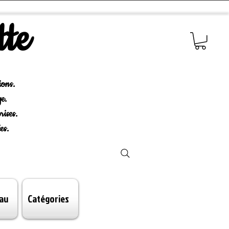
tte
ions.
e.
rises.
es.
au
Catégories