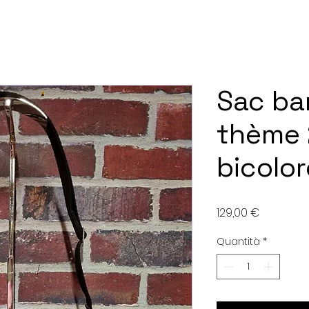
Sac ba
thème
bicolor
Prezzo
129,00 €
Quantità
*