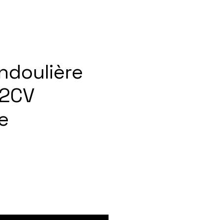
ndoulière
 2CV
e