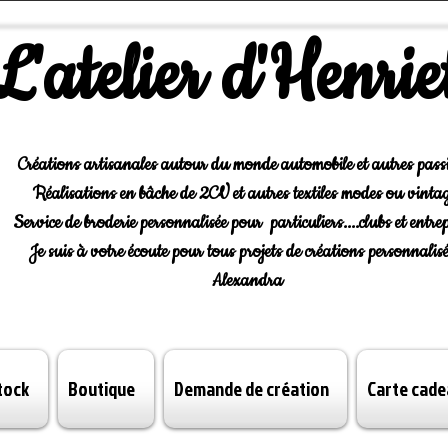
L'atelier d'Henrie
Créations artisanales autour du monde automobile et autres pass
Réalisations en bâche de 2CV et autres textiles modes ou vintag
Service de broderie personnalisée pour particuliers....clubs et entrep
Je suis à votre écoute pour tous projets de créations personnalisé
Alexandra
tock
Boutique
Demande de création
Carte cade