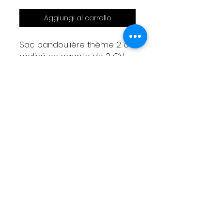
Aggiungi al carrello
Sac bandoulière thème 2 cv
réalisé en capote de 2 CV
gros grain
petites 2Cv brodées
30x20x8 cm
2 poches intérieurs et une
sous rabas
bandoulière réglable
Livraison