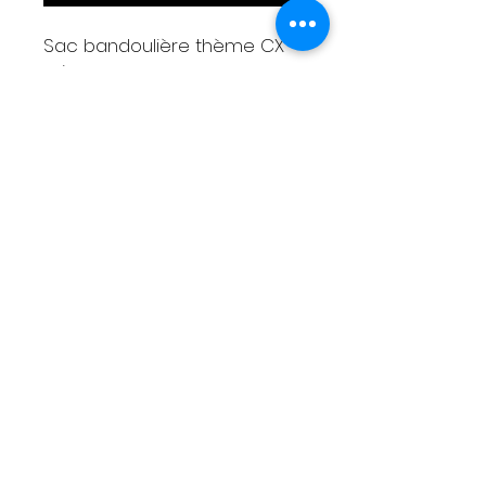
Sac bandoulière thème CX
grise
Motif brodé sur rabat
Réalisation en capote de
2CV
30x25x8cm
Bandoulière réglable
3 poches
Livraison
Moyens de paiement
Contact
Tél :
06 88 43 43 00