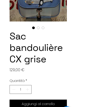
Sac
bandoulière
CX grise
Prezzo
129,00 €
Quantità
*
Aggiungi al carrello