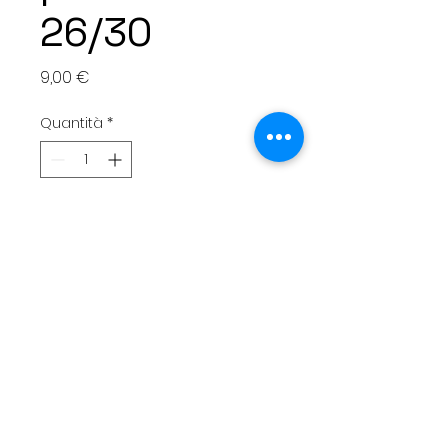
26/30
Prezzo
9,00 €
Quantità
*
Aggiungi al carrello
Chaussettes enfant Motif
Cox
Pointure 26/30
80%coton 17%polyamide
3%elasthane