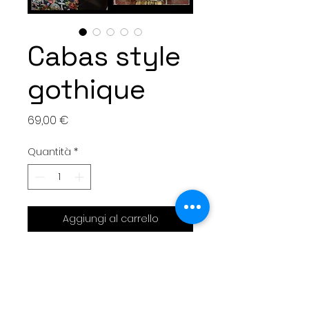
Cabas style
gothique
Prezzo
69,00 €
Quantità
*
Aggiungi al carrello
Cabas réalisé en simili cuir
noir et velours à motif
Grande trousse amovible