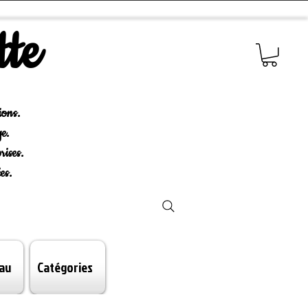
tte
ions.
e.
rises.
es.
au
Catégories