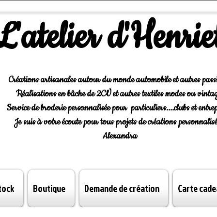
L'atelier d'Henrie
Créations artisanales autour du monde automobile et autres pass
Réalisations en bâche de 2CV et autres textiles modes ou vintag
Service de broderie personnalisée pour particuliers....clubs et entrep
Je suis à votre écoute pour tous projets de créations personnalisé
Alexandra
tock
Boutique
Demande de création
Carte cade