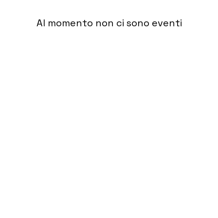
Al momento non ci sono eventi
Contact
nt
Tél : 06 88 43 43 00
latelierdhenriette@gmail.com