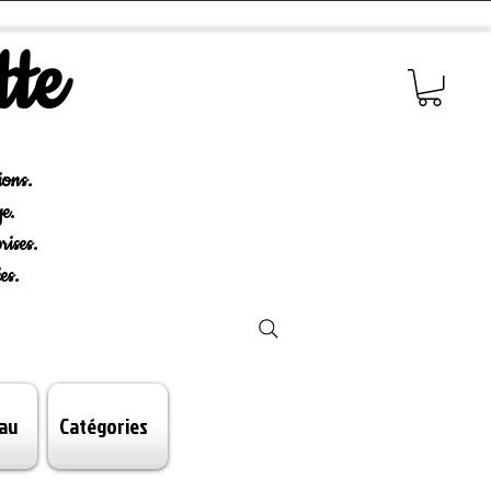
tte
ions.
e.
rises.
es.
au
Catégories