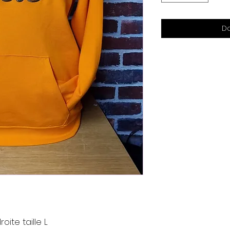
Do
te taille L