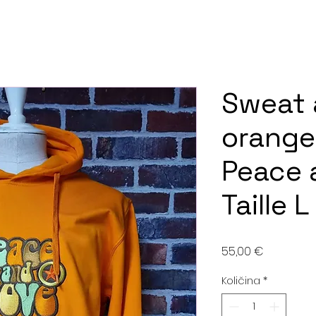
Sweat 
orange
Peace 
Taille L
Cijena
55,00 €
Količina
*