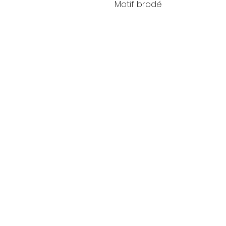
Motif brodé
Livraison
Moyens de paieme