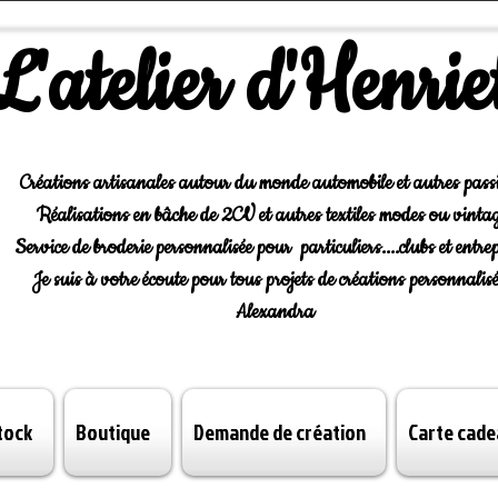
L'atelier d'Henrie
Créations artisanales autour du monde automobile et autres pass
Réalisations en bâche de 2CV et autres textiles modes ou vintag
Service de broderie personnalisée pour particuliers....clubs et entrep
Je suis à votre écoute pour tous projets de créations personnalisé
Alexandra
tock
Boutique
Demande de création
Carte cade