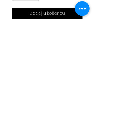
Dodaj u košaricu
Sac bandoulière réalisé en
capote de 2cv et sellerie
d'acadiane noire
30x20cm
Bandoulière motif chevron
3 poches
Livraison
Moyens de paiement
Contact