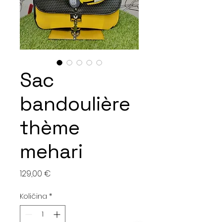
Sac
bandoulière
thème
mehari
Cijena
129,00 €
Količina
*