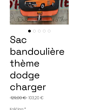
Sac
bandoulière
thème
dodge
charger
Redovna
Cijena
 129,00 € 
103,20 €
cijena
s
Količina
*
popustom