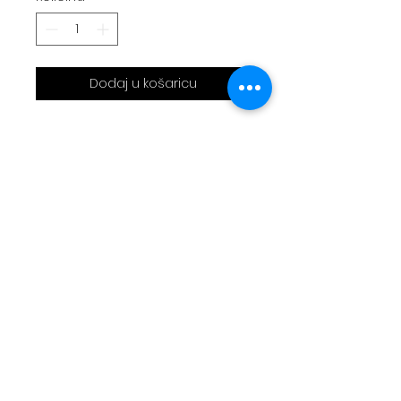
Dodaj u košaricu
Sac bandoulière thème
dodge charger
30x25x8cm
Réalisation en capote de
2CV et sellerie automobile
noire perforé
3 poches
Bandoulière réglable