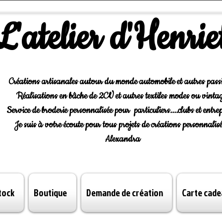
L'atelier d'Henrie
Créations artisanales autour du monde automobile et autres pass
Réalisations en bâche de 2CV et autres textiles modes ou vintag
Service de broderie personnalisée pour particuliers....clubs et entrep
Je suis à votre écoute pour tous projets de créations personnalisé
Alexandra
tock
Boutique
Demande de création
Carte cade