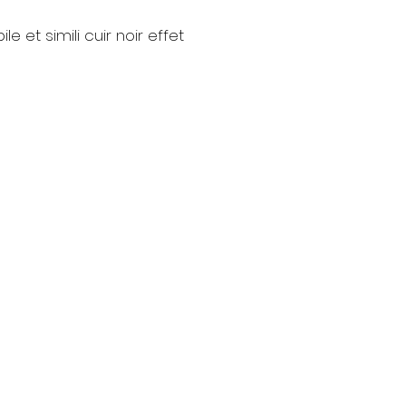
e et simili cuir noir effet
Contact
nt
Tél : 06 88 43 43 00
latelierdhenriette@gmail.com