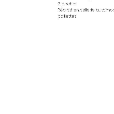
3 poches
Réalisé en sellerie automobil
paillettes
Livraison
Moyens de paieme