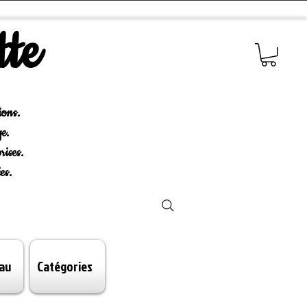
tte
ions.
e.
rises.
es.
au
Catégories