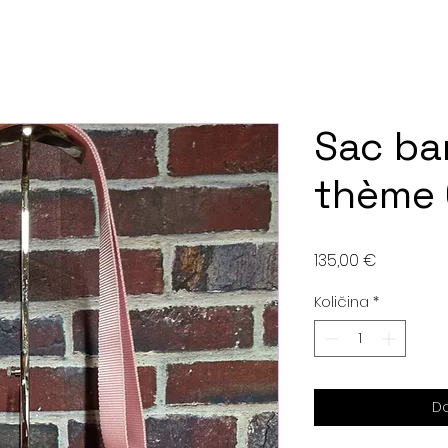
Sac ba
thème
Cijena
135,00 €
Količina
*
Do