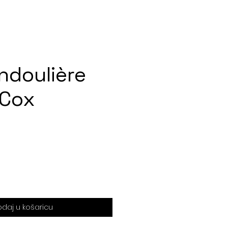
ndoulière
 Cox
daj u košaricu