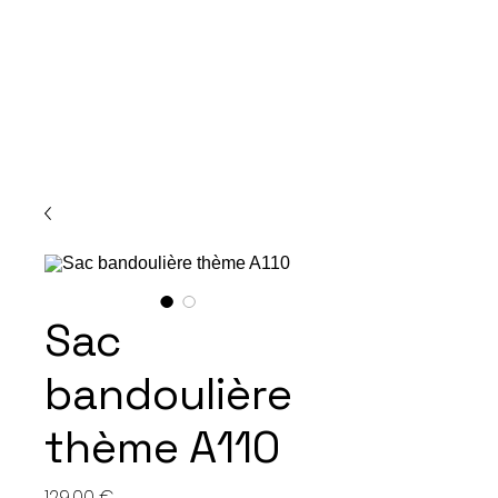
Sac
bandoulière
thème A110
Cijena
129,00 €