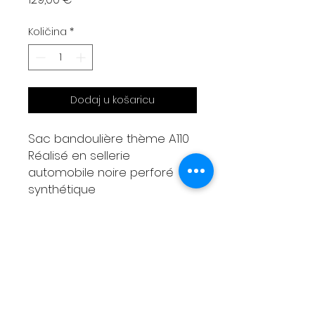
Količina
*
Dodaj u košaricu
Sac bandoulière thème A110
Réalisé en sellerie
automobile noire perforé
synthétique
30x25x8cm
Bandoulière réglable
3 poches