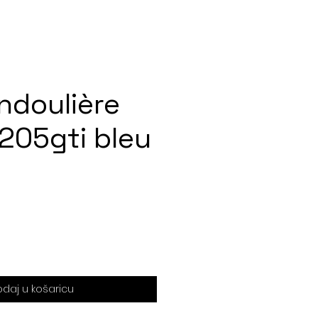
ndoulière
205gti bleu
daj u košaricu