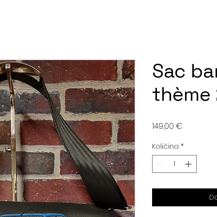
Sac ba
thème 
Cijena
149,00 €
Količina
*
Do