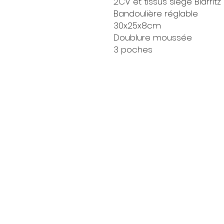
2CV et tissus siège Biarritz
Bandoulière réglable
30x25x8cm
Doublure moussée
3 poches
Livraison
Moyens de paieme