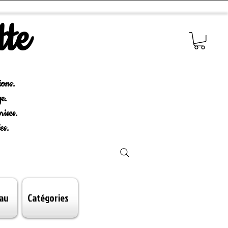
tte
ions.
e.
rises.
es.
au
Catégories