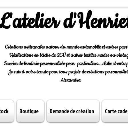
L'atelier d'Henrie
Créations artisanales autour du monde automobile et autres pass
Réalisations en bâche de 2CV et autres textiles modes ou vintag
Service de broderie personnalisée pour particuliers....clubs et entrep
Je suis à votre écoute pour tous projets de créations personnalisé
Alexandra
tock
Boutique
Demande de création
Carte cade