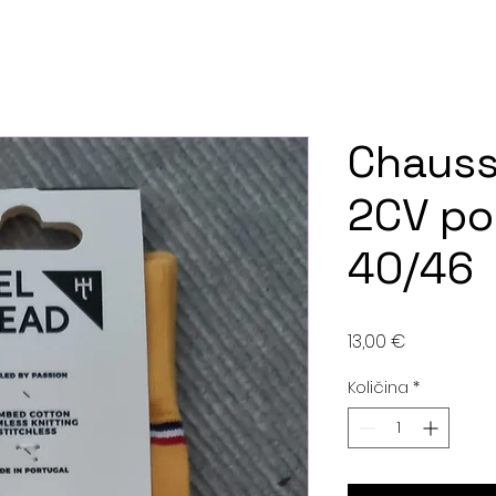
Chauss
2CV po
40/46
Cijena
13,00 €
Količina
*