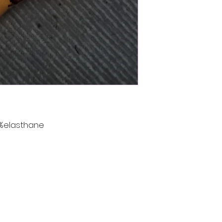
%elasthane
Contact
nt
Tél : 06 88 43 43 00
latelierdhenriette@gmail.com