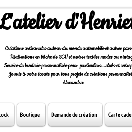
L'atelier d'Henrie
Créations artisanales autour du monde automobile et autres pass
Réalisations en bâche de 2CV et autres textiles modes ou vintag
Service de broderie personnalisée pour particuliers....clubs et entrep
Je suis à votre écoute pour tous projets de créations personnalisé
Alexandra
tock
Boutique
Demande de création
Carte cade