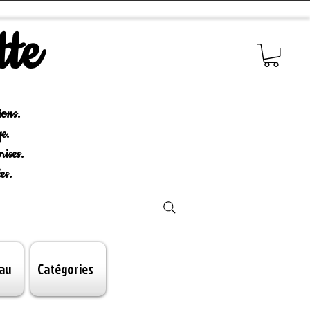
tte
ions.
e.
rises.
es.
au
Catégories