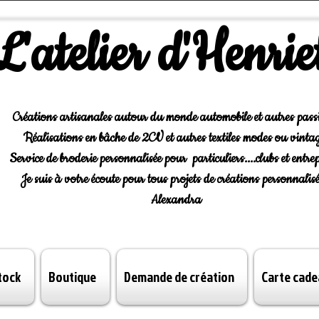
L'atelier d'Henrie
Créations artisanales autour du monde automobile et autres pass
Réalisations en bâche de 2CV et autres textiles modes ou vintag
Service de broderie personnalisée pour particuliers....clubs et entrep
Je suis à votre écoute pour tous projets de créations personnalisé
Alexandra
tock
Boutique
Demande de création
Carte cade