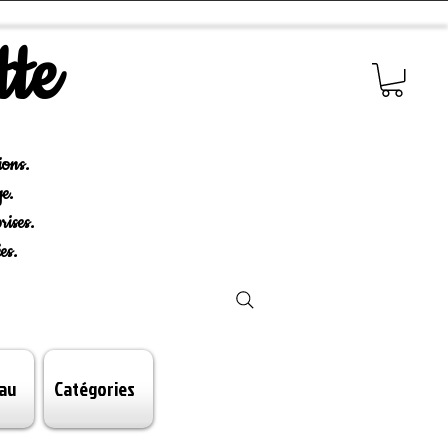
tte
ions.
e.
rises.
es.
au
Catégories