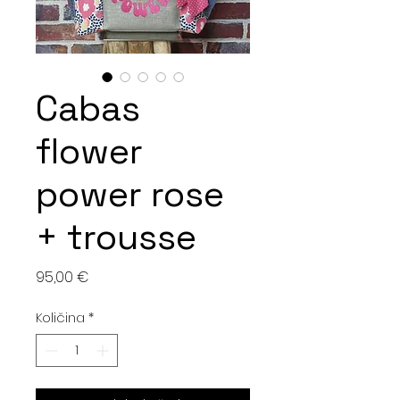
Cabas
flower
power rose
+ trousse
Cijena
95,00 €
Količina
*