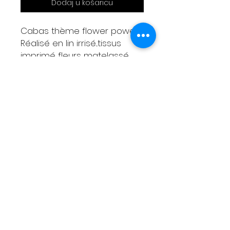
Dodaj u košaricu
Cabas thème flower power
Réalisé en lin irrisé...tissus
imprimé fleurs matelassé
Grande trousse amovible
assortie
Mesures
Largeur haut 50cm
Largeur bas 30cm
Hauteur 23cm
Anses cuir 55 cm
Livraison
Moyens de paiement