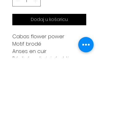
Dodaj u košaricu
Cabas flower power
Motif brodé
Anses en cuir
Réalisé en lin irrisé et tissus
imprimé seventys matelassé
+Grande trousse amovible
en capote de 2CV orange
Mesures
Largeur haut 50cm
Largeur bas 30cm
Hauteur 23cm
Anses 55cm