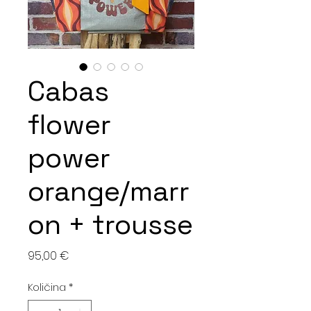
Cabas
flower
power
orange/marr
on + trousse
Cijena
95,00 €
Količina
*