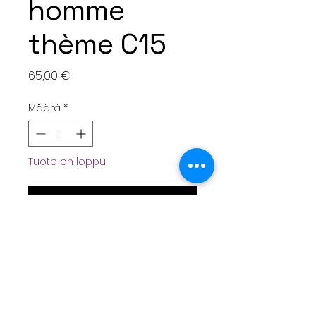
homme
thème C15
Hinta
65,00 €
Määrä
*
Tuote on loppu
Ilmoita kun saatavilla
Sur commande uniquement
!
Sacoche homme
minimaliste sans poche
thème C15