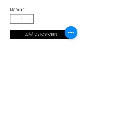
Määrä
*
LISÄÄ OSTOSKORIIN
Sacoche homme
minimaliste thème C15
Réalisée en sellerie
automobile noire effet
perforé
Bandoulière réglable effet
ceinture de sécurité
17x22cm