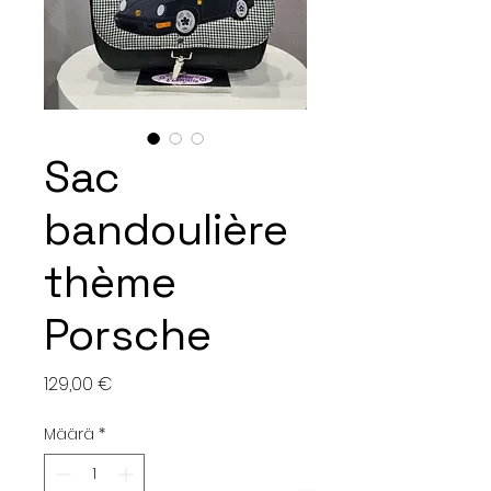
Sac
bandoulière
thème
Porsche
Hinta
129,00 €
Määrä
*