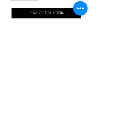
LISÄÄ OSTOSKORIIN
Sac bandoulière réalisé en
sellerie automobile
Motif brodé
30x25x8cm
Bandoulière réglable
3 poches
Livraison
Moyens de paiement
Contact