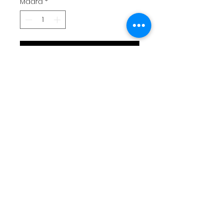
Määrä
*
LISÄÄ OSTOSKORIIN
Sac bandoulière réalisé en
capote de 2CV ,
30x25x8cm
Bandoulière réglable
Motif brodé
Livraison
Moyens de paiement