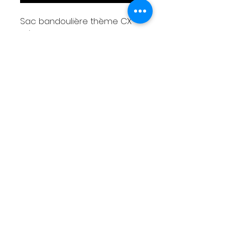
Sac bandoulière thème CX
grise
Motif brodé sur rabat
Réalisation en capote de
2CV
30x25x8cm
Bandoulière réglable
3 poches
Livraison
Moyens de paiement
Contact
Tél :
06 88 43 43 00