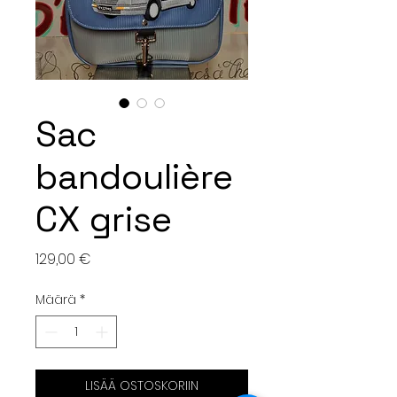
Sac
bandoulière
CX grise
Hinta
129,00 €
Määrä
*
LISÄÄ OSTOSKORIIN