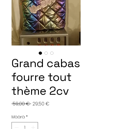
Grand cabas
fourre tout
thème 2cv
Normaali
Alehinta
 59,00 € 
29,50 €
hinta
Määrä
*