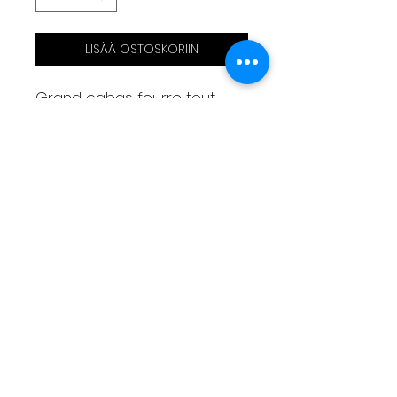
LISÄÄ OSTOSKORIIN
Grand cabas fourre tout
Motif brodé
Doublé jean chambray
1 poche
1 chaînette à clé
Mesures
Largeur 38cm
Hauteur 41cm
Livraison
Moyens de paiement