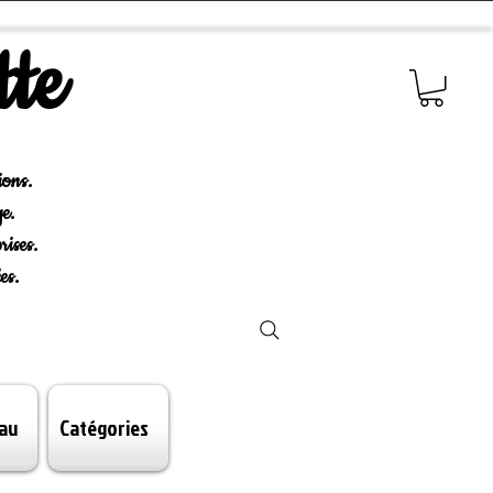
tte
ions.
e.
rises.
es.
au
Catégories