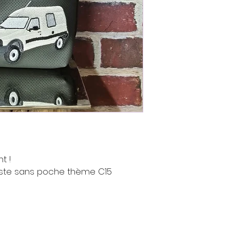
t !
te sans poche thème C15