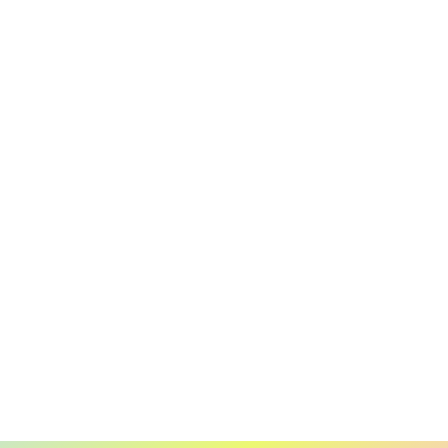
Contact
nt
Tél : 06 88 43 43 00
latelierdhenriette@gmail.com