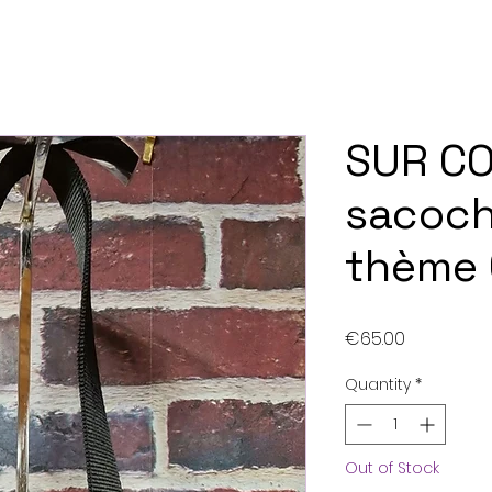
SUR C
sacoc
thème 
Price
€65.00
Quantity
*
Out of Stock