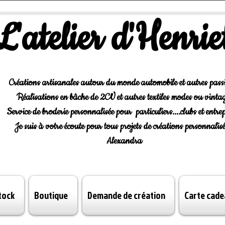
L'atelier d'Henrie
Créations artisanales autour du monde automobile et autres pass
Réalisations en bâche de 2CV et autres textiles modes ou vintag
Service de broderie personnalisée pour particuliers....clubs et entrep
Je suis à votre écoute pour tous projets de créations personnalisé
Alexandra
tock
Boutique
Demande de création
Carte cade