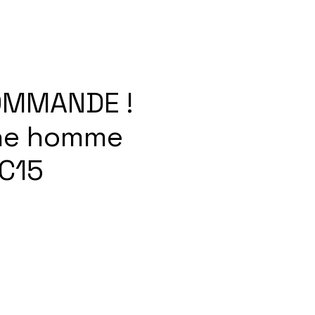
OMMANDE !
he homme
C15