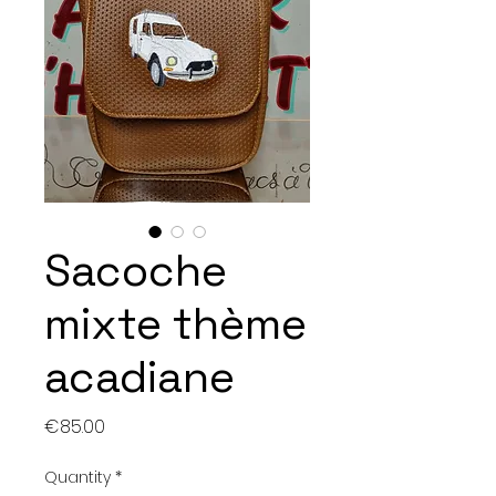
Sacoche
mixte thème
acadiane
Price
€85.00
Quantity
*