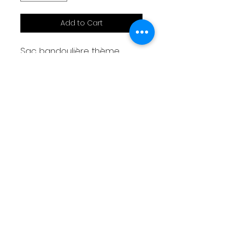
Add to Cart
Sac bandoulière thème
Twingo rose
30x25x8cm
Réalisé en capote de 2CV
Bandoulière réglable
1 poche sous rabat
2 poches intérieures
Bandoulière réglable
Livraison
Moyens de paiement