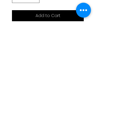
Add to Cart
Sac bandoulière thème
chien bling bling
30x25x8cm
Simili cuir effet strass
Doublure moussée
Bandoulière réglable
Livraison
Moyens de paiement
Contact