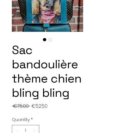
Sac
bandoulière
thème chien
bling bling
Regular
Sale
 €75.00 
€52.50
Price
Price
Quantity
*