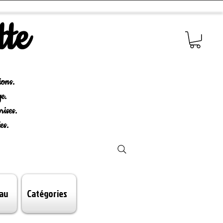
tte
ions.
e.
rises.
es.
au
Catégories