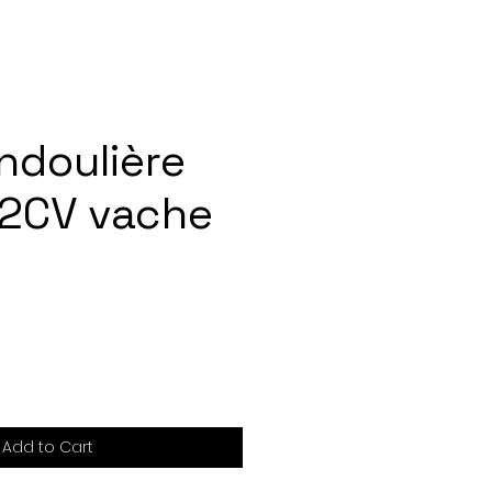
ndoulière
2CV vache
Add to Cart