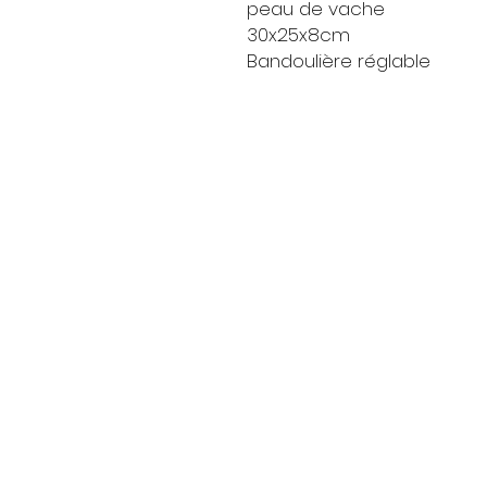
peau de vache
30x25x8cm
Bandoulière réglable
Livraison
Moyens de paieme