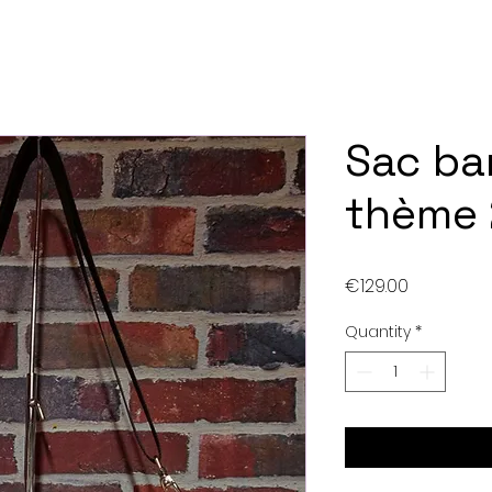
Sac ba
thème 
Price
€129.00
Quantity
*