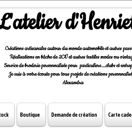
L'atelier d'Henrie
Créations artisanales autour du monde automobile et autres pass
Réalisations en bâche de 2CV et autres textiles modes ou vintag
Service de broderie personnalisée pour particuliers....clubs et entrep
Je suis à votre écoute pour tous projets de créations personnalisé
Alexandra
tock
Boutique
Demande de création
Carte cade