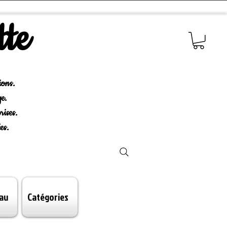
tte
ions.
e.
rises.
es.
au
Catégories