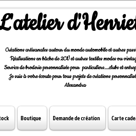
L'atelier d'Henrie
Créations artisanales autour du monde automobile et autres pass
Réalisations en bâche de 2CV et autres textiles modes ou vintag
Service de broderie personnalisée pour particuliers....clubs et entrep
Je suis à votre écoute pour tous projets de créations personnalisé
Alexandra
tock
Boutique
Demande de création
Carte cade