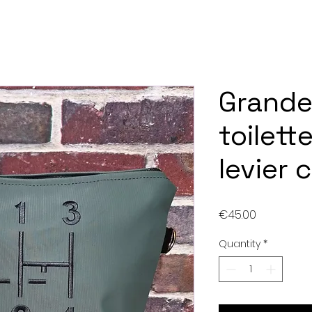
Grande
toilett
levier 
Price
€45.00
Quantity
*