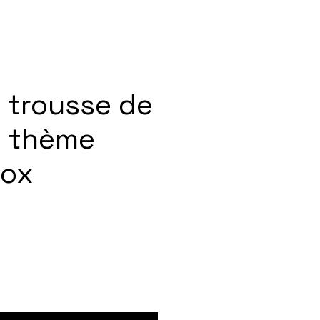
 trousse de
e thème
cox