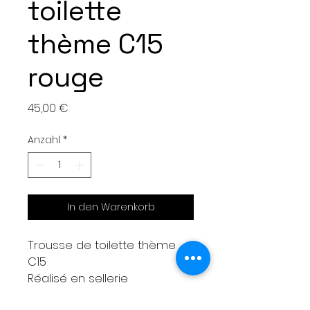
toilette
thème C15
rouge
Preis
45,00 €
Anzahl
*
In den Warenkorb
Trousse de toilette thème
C15
Réalisé en sellerie
automobile noire effet