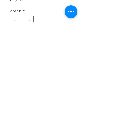
Anzahl
*
In den Warenkorb
Sweat à capuche coupe
droite taille L
Motif brodé
Livraison
Moyens de paiement