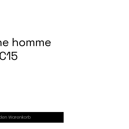
he homme
C15
 den Warenkorb