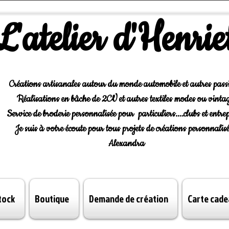
L'atelier d'Henrie
Créations artisanales autour du monde automobile et autres pass
Réalisations en bâche de 2CV et autres textiles modes ou vintag
Service de broderie personnalisée pour particuliers....clubs et entrep
Je suis à votre écoute pour tous projets de créations personnalisé
Alexandra
tock
Boutique
Demande de création
Carte cade