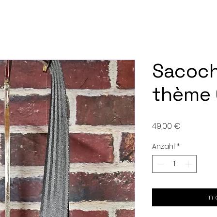
Sacoc
thème 
Preis
49,00 €
Anzahl
*
In