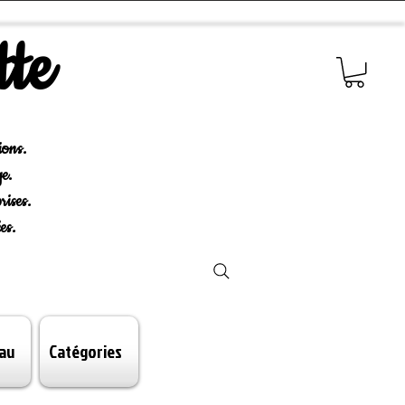
tte
ions.
e.
rises.
es.
au
Catégories