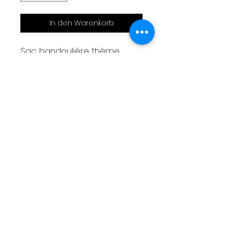
In den Warenkorb
Sac bandoulière thème
Twingo rose
30x25x8cm
Réalisé en capote de 2CV
Bandoulière réglable
1 poche sous rabat
2 poches intérieures
Bandoulière réglable
Livraison
Moyens de paiement