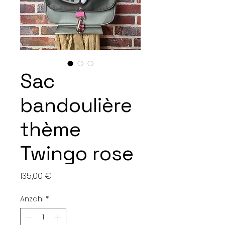
Sac
bandoulière
thème
Twingo rose
Preis
135,00 €
Anzahl
*