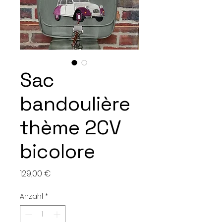
Sac
bandoulière
thème 2CV
bicolore
Preis
129,00 €
Anzahl
*