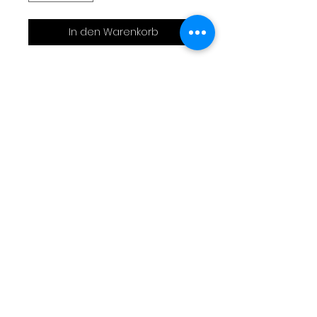
In den Warenkorb
Sac bandoulière thème 2CV
bicolore
Réalisation en capote de
2CV
Motif brodé
30x25x8cm
Bandoulière réglable
Livraison
Moyens de paiement