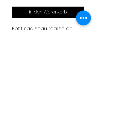
In den Warenkorb
Petit sac seau réalisé en
simili cuir noir
2 poches intérieures
1 trousse amovible
Bandoulière réglable
Mesures
Largeur 25cm
Hauteur 25cm
Livraison
Moyens de paiement