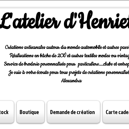
L'atelier d'Henrie
Créations artisanales autour du monde automobile et autres pass
Réalisations en bâche de 2CV et autres textiles modes ou vintag
Service de broderie personnalisée pour particuliers....clubs et entrep
Je suis à votre écoute pour tous projets de créations personnalisé
Alexandra
tock
Boutique
Demande de création
Carte cade