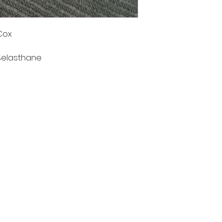
Cox
%elasthane
Contact
nt
Tél : 06 88 43 43 00
latelierdhenriette@gmail.com