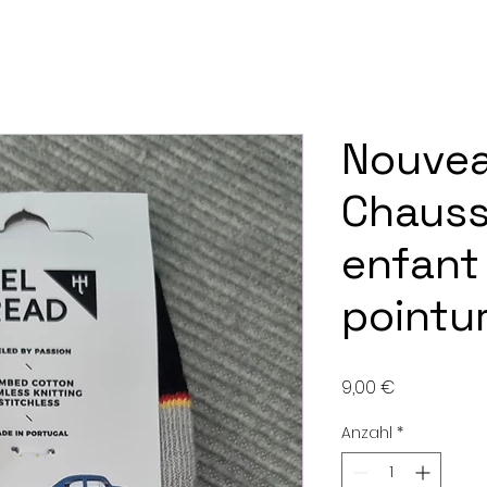
Nouvea
Chauss
enfant
pointu
Preis
9,00 €
Anzahl
*