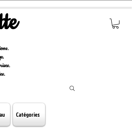
tte
ions.
e.
rises.
es.
au
Catégories