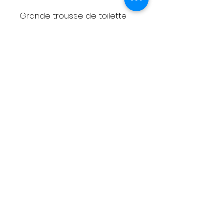
Grande trousse de toilette
thème levier Cox
Réalisée en capote de 2CV
petit grain
Motif brodé
Doublure moussée
2 poches
Livraison
Moyens de paiement
Contact
Tél :
06 88 43 43 00
latelierdhenriette@gmail.com