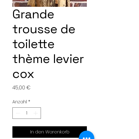
Grande
trousse de
toilette
thème levier
cox
Preis
45,00 €
Anzahl
*
In den Warenkorb