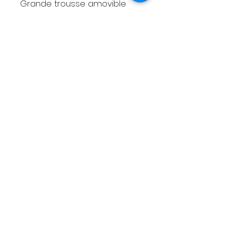
Grande trousse amovible
Anses en sangle
Porté épaule
Mesures
Largeur 48cm
Hauteur 25cm
Anses 60cm
Livraison
Moyens de paiement
Contact
Tél :
06 88 43 43 00
latelierdhenriette@gmail.com