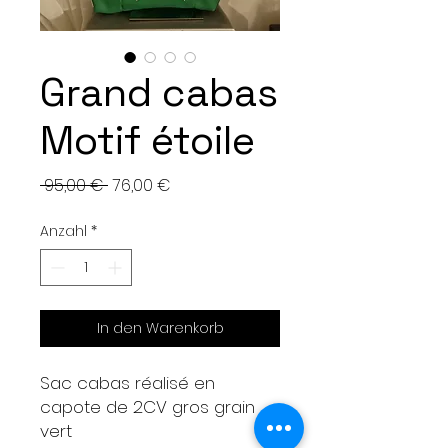
Grand cabas
Motif étoile
Standardpreis
Sale-
 95,00 € 
76,00 €
Preis
Anzahl
*
In den Warenkorb
Sac cabas réalisé en
capote de 2CV gros grain
vert