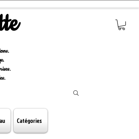
tte
ions.
e.
rises.
es.
au
Catégories