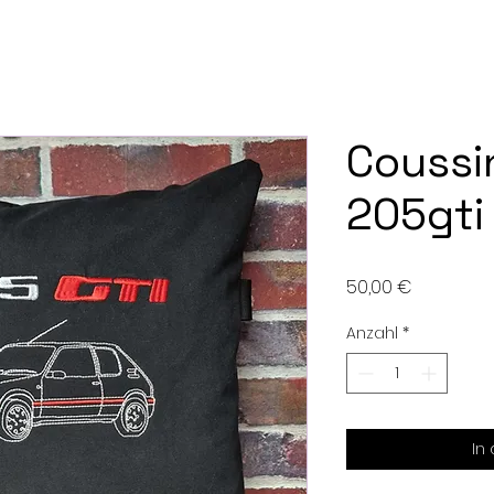
Coussi
205gti
Preis
50,00 €
Anzahl
*
In