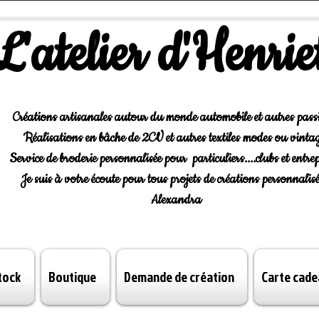
L'atelier d'Henrie
Créations artisanales autour du monde automobile et autres pass
Réalisations en bâche de 2CV et autres textiles modes ou vintag
Service de broderie personnalisée pour particuliers....clubs et entrep
Je suis à votre écoute pour tous projets de créations personnalisé
Alexandra
tock
Boutique
Demande de création
Carte cade