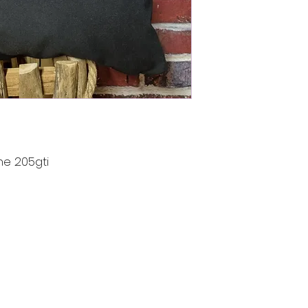
e 205gti
Contact