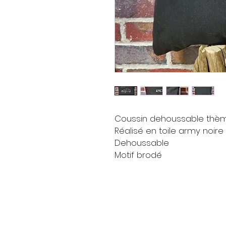
Coussin dehoussable thèm
Réalisé en toile army noire
Dehoussable
Motif brodé
Livraison